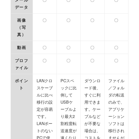
データ
画像
〇
〇
〇
〇
（写
真）
動画
〇
〇
〇
〇
プロフ
〇
〇
〇
〇
ァイル
ポイン
LANクロ
PCスペ
ダウンロ
ファイル
ト
スケーブ
ックに比
ード後、
／フォル
ルに比べ
例して
すぐに利
ダの転送
移行の設
USBケ
用できま
のみで、
定が容易
ーブルよ
す。ケー
アプリケ
です。
り最大2
ブルなど
ーション
LANポー
割程度転
が不要な
ソフトは
トのない
送速度が
場合は、
移行され
PCで使
速くなり
コストを
ませんが